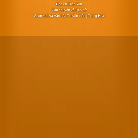
Đạo cụ Shen Yun
Câu chuyện và Lịch sử
Shen Yun và Văn hóa Truyền thống Trung Hoa