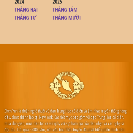
2024
2025
THÁNG HAI
THÁNG TÁM
THÁNG TƯ
THÁNG MƯỜI
Shen Yun là đoàn nghệ thuật vũ đạo Trung Hoa cổ điển và âm nhạc truyền thống hàng
đầu, được thành lập tại New York. Các tiết mục bao gồm vũ đạo Trung Hoa cổ điển,
múa dân gian, múa dân tộc và vũ kịch, với sự tham gia của dàn nhạc và các nghệ sĩ
độc tấu. Trải qua 5.000 năm, nền văn hóa Thần truyền đã phát triển phồn thịnh trên