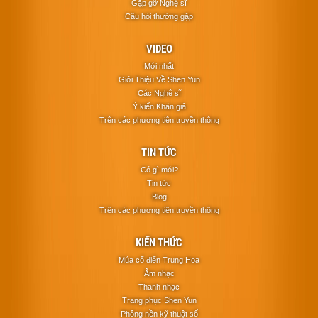
Gặp gỡ Nghệ sĩ
Câu hỏi thường gặp
VIDEO
Mới nhất
Giới Thiệu Về Shen Yun
Các Nghệ sĩ
Ý kiến Khán giả
Trên các phương tiện truyền thông
TIN TỨC
Có gì mới?
Tin tức
Blog
Trên các phương tiện truyền thông
KIẾN THỨC
Múa cổ điển Trung Hoa
Âm nhạc
Thanh nhạc
Trang phục Shen Yun
Phông nền kỹ thuật số