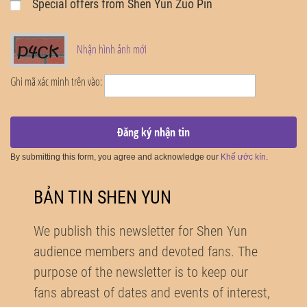
Special offers from Shen Yun Zuo Pin
Nhận hình ảnh mới
Ghi mã xác minh trên vào:
Đăng ký nhận tin
By submitting this form, you agree and acknowledge our
Khế ước kín
.
BẢN TIN SHEN YUN
We publish this newsletter for Shen Yun
audience members and devoted fans. The
purpose of the newsletter is to keep our
fans abreast of dates and events of interest,