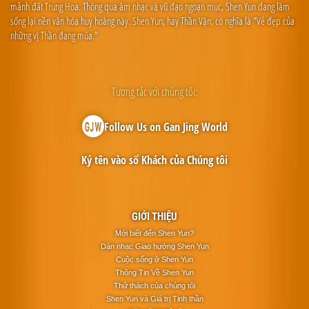
mảnh đất Trung Hoa. Thông qua âm nhạc và vũ đạo ngoạn mục, Shen Yun đang làm
sống lại nền văn hóa huy hoàng này. Shen Yun, hay Thần Vận, có nghĩa là "Vẻ đẹp của
những vị Thần đang múa."
Tương tác với chúng tôi:
Follow Us on Gan Jing World
Ký tên vào sổ Khách của Chúng tôi
GIỚI THIỆU
Mới biết đến Shen Yun?
Dàn nhạc Giao hưởng Shen Yun
Cuộc sống ở Shen Yun
Thông Tin Về Shen Yun
Thử thách của chúng tôi
Shen Yun và Giá trị Tinh thần