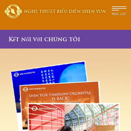
NGHỆ THUẬT BIỂU DIỄN SHEN YUN
MỤC LỤC
Kết nối với chúng tôi