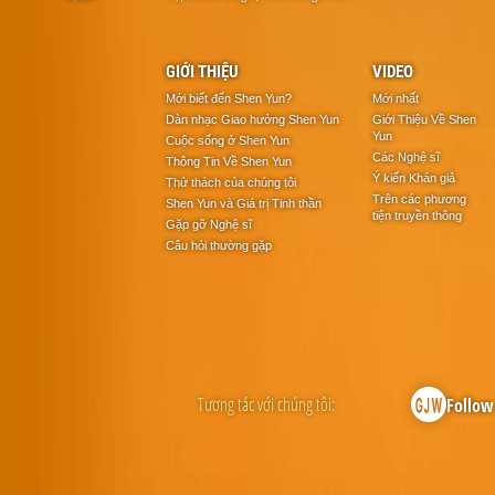
GIỚI THIỆU
VIDEO
Mới biết đến Shen Yun?
Mới nhất
Dàn nhạc Giao hưởng Shen Yun
Giới Thiệu Về Shen
Yun
Cuộc sống ở Shen Yun
Các Nghệ sĩ
Thông Tin Về Shen Yun
Ý kiến Khán giả
Thử thách của chúng tôi
Trên các phương
Shen Yun và Giá trị Tinh thần
tiện truyền thông
Gặp gỡ Nghệ sĩ
Câu hỏi thường gặp
Tương tác với chúng tôi:
Follow