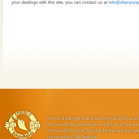
your dealings with this site, you can contact us at
info@shenyunpe
Shen Yun là đoàn nghệ thuật vũ đạo Trung Hoa cổ điển và âm
điển, múa dân gian, múa dân tộc và vũ kịch, với sự tham gia 
trên mảnh đất Trung Hoa. Thông qua âm nhạc và vũ đạo ngoạn
đẹp của những vị Thần đang múa."